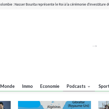
olombie : Nasser Bourita représente le Roi à la cérémonie d'investiture d
ouveau présiden
’ONMT renforce l’attractivité des régions grâce à une connectivité aérie
ecord de Ryana
ournée nationale des MRE : les Marocains du monde au cœur des chanti
aroc 2030
Billet 1324) - Et Nasser Bourita, et les partis politiques, dans tout ça...
-->
Monde
Immo
Economie
Podcasts
Spor