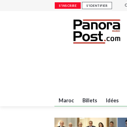
C
S'INSCRIRE
S'IDENTIFIER
n
L
r
J
M
(
Maroc
Billets
Idées