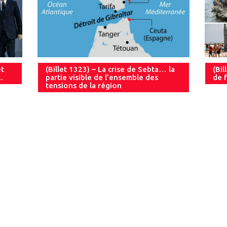
et
(Billet 1323) – La crise de Sebta… la
(Bil
.
partie visible de l’ensemble des
de f
tensions de la région