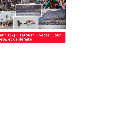
let 1322) – Tétouan – Sebta : Jour
ête, et de défaite