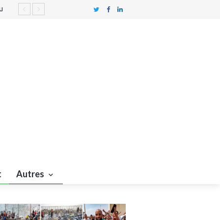
u
nne
ers
t
Autres