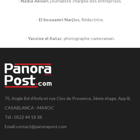
-
Nadia Akouri
, journaliste chargée des entreprises.
-
El bouaamri Narjiss
, Rédactrice.
-
Yassine el Aatar
, photographe-cameraman.
75, Angle Bd d'Anfa et rue Clos de Provence, 3ème étage, App B,
CASABLANCA –MAROC
Tél : 0522 44 18 38.
Email:
contact@panorapost.com