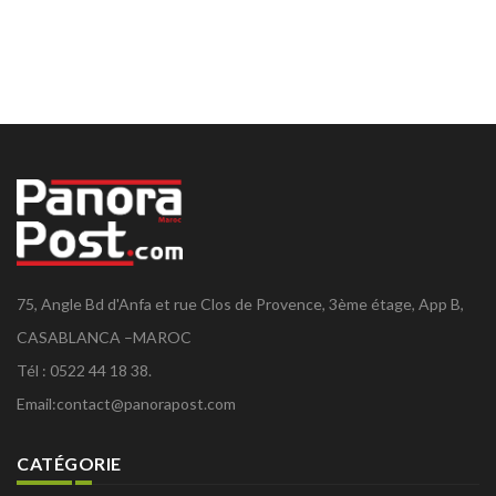
75, Angle Bd d'Anfa et rue Clos de Provence, 3ème étage, App B,
CASABLANCA –MAROC
Tél : 0522 44 18 38.
Email:
contact@panorapost.com
CATÉGORIE