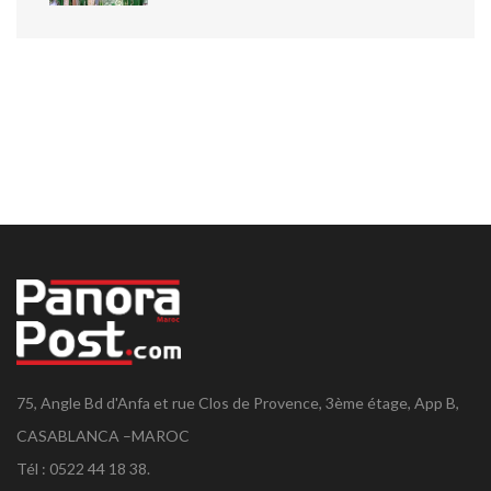
75, Angle Bd d'Anfa et rue Clos de Provence, 3ème étage, App B,
CASABLANCA –MAROC
Tél : 0522 44 18 38.