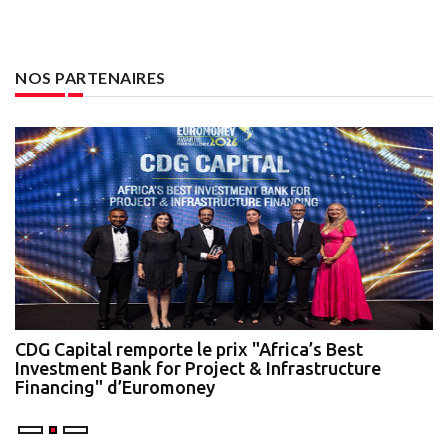
NOS PARTENAIRES
te
CDG Capital remporte le prix "Africa’s Best
N
Investment Bank for Project & Infrastructure
A
Financing" d’Euromoney