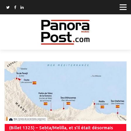
(Billet 1325) – Sebta/Melilla, et s'il était désormais