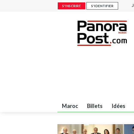
J
S'INSCRIRE
S'IDENTIFIER
A
R
(
C
Maroc
Billets
Idées