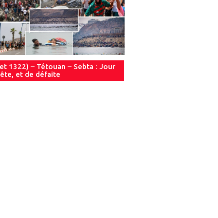
let 1322) – Tétouan – Sebta : Jour
ête, et de défaite