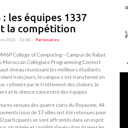
O
: les équipes 1337
 la compétition
L
d
re 2025 - 11:00
--
Partenaires
’UM6P College of Computing – Campus de Rabat
le du Moroccan Collegiate Programming Contest
ut niveau réunissant les meilleurs étudiants
dant trois jours, le campus s’est transformé en
e, rythmée par le frottement des chaises, le
iers et le silence concentré des équipes
atures venues des quatre coins du Royaume, 44
ements issus de 17 villes ont été retenues pour
32 participants se sont affrontés dans un esprit
ur, stratégie et rapidité d’exécution étaient les