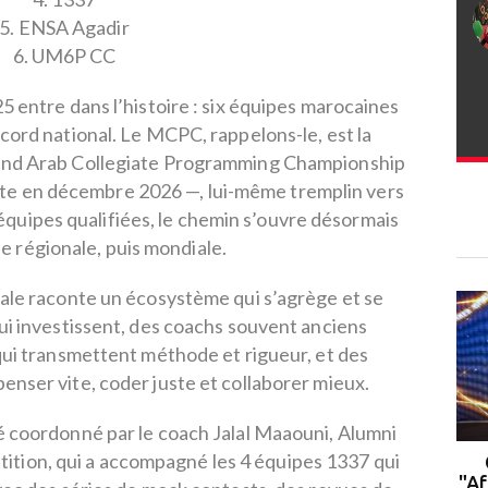
5. ENSA Agadir
6. UM6P CC
5 entre dans l’histoire : six équipes marocaines
ecord national. Le MCPC, rappelons-le, est la
ca and Arab Collegiate Programming Championship
pte en décembre 2026 —, lui-même tremplin vers
 équipes qualifiées, le chemin s’ouvre désormais
ne régionale, puis mondiale.
nale raconte un écosystème qui s’agrège et se
qui investissent, des coachs souvent anciens
 qui transmettent méthode et rigueur, et des
enser vite, coder juste et collaborer mieux.
é coordonné par le coach Jalal Maaouni, Alumni
tition, qui a accompagné les 4 équipes 1337 qui
Rabat : le campus de l'UM6P
accueille la 2ᵉ cohorte du
"Af