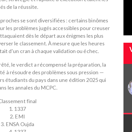
lés de la réussite.
pproches se sont diversifiées : certains binômes
 sur les problèmes jugés accessibles pour creuser
’attaquaient dès le départ aux énigmes les plus
erser le classement. À mesure que les heures
tait d’un cran à chaque validation ou échec.
êté, le verdict a récompensé la préparation, la
ité à résoudre des problèmes sous pression —
rs étudiants du pays dans une édition 2025 qui
ans les annales du MCPC.
Classement final
1. 1337
2. EMI
3. ENSA Oujda
4. 1337