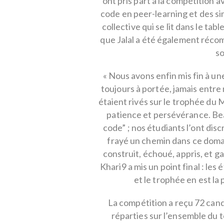
ont pris part à la compétition 
code en peer-learning et des si
collective qui se lit dans le tab
que Jalal a été également récomp
s
« Nous avons enfin mis fin à un
toujours à portée, jamais entre
étaient rivés sur le trophée du 
patience et persévérance. Bea
code” ; nos étudiants l’ont dis
frayé un chemin dans ce doma
construit, échoué, appris, et g
Khari9 a mis un point final : l
et le trophée en est la
La compétition a reçu 72 cand
réparties sur l’ensemble du t