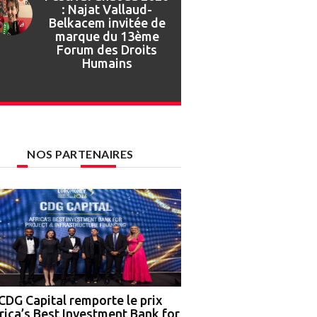
Festival Gnaoua :
retour en images sur
l’ouverture de la 27e
édition
NOS PARTENAIRES
CDG Capital remporte le prix
Nigeria : OCP Africa, 
rica’s Best Investment Bank for
Ground Truth Analytics