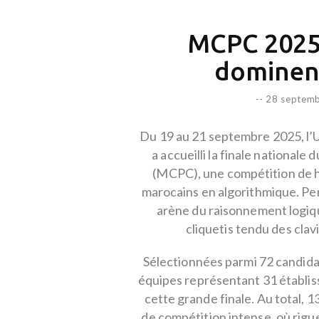
MCPC 2025 
dominent
--
28 septemb
Du 19 au 21 septembre 2025, l
a accueilli la finale nationa
(MCPC), une compétition de ha
marocains en algorithmique. Pen
arène du raisonnement logiqu
cliquetis tendu des clav
Sélectionnées parmi 72 candid
équipes représentant 31 établiss
cette grande finale. Au total, 1
de compétition intense, où rigue