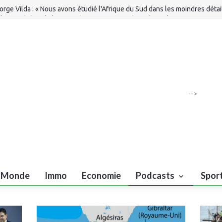
orge Vilda : « Nous avons étudié l'Afrique du Sud dans les moindres détai
lerte météo : chaleur extrême et orages prévus dans plusieurs province
oyaume
Billet 1324) - Et Nasser Bourita, et les partis politiques, dans tout ça...
iment : plus de 8,22 MT de livraisons à fin juillet (ministère)
-->
Monde
Immo
Economie
Podcasts
Spor