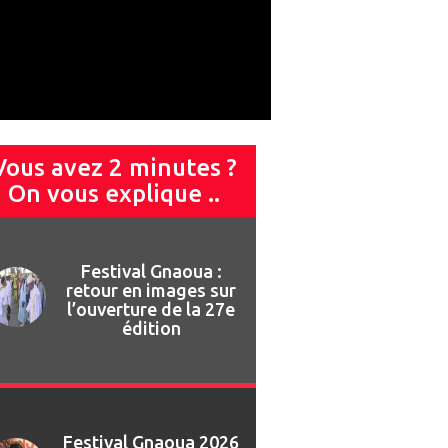
Vous avez 2 minutes ?
On vous explique ..
Festival Gnaoua 2026
: Najat Vallaud-
Belkacem invitée de
marque du 13ème
Forum des Droits
Humains