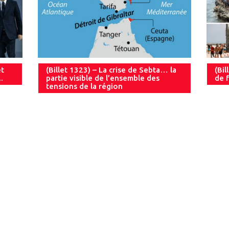
et
(Billet 1323) – La crise de Sebta… la
(Bil
.
partie visible de l’ensemble des
de f
tensions de la région