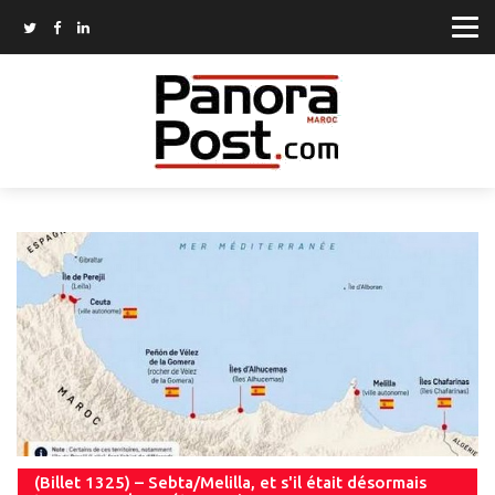
(Billet 1325) – Sebta/Melilla, et s'il était désormais