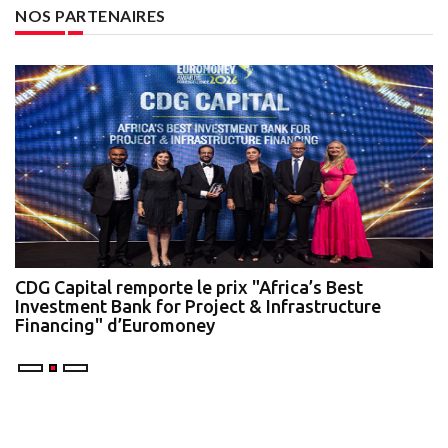
NOS PARTENAIRES
te
CDG Capital remporte le prix "Africa’s Best
N
Investment Bank for Project & Infrastructure
A
Financing" d’Euromoney