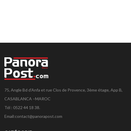
75, Angle Bd d'Anfa et rue Clos de Provence, 3ème étage, App B,
CASABLANCA –MAROC
Tél : 0522 44 18 38.
Email:
contact@panorapost.com