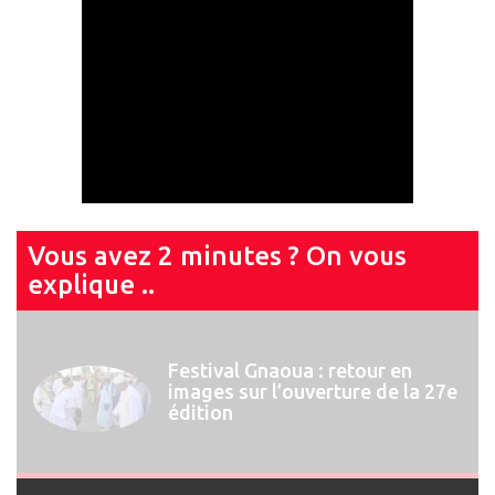
Vous avez 2 minutes ? On vous
explique ..
Festival Gnaoua 2026 : Najat
Vallaud-Belkacem invitée de
marque du 13ème Forum des
Droits Humains