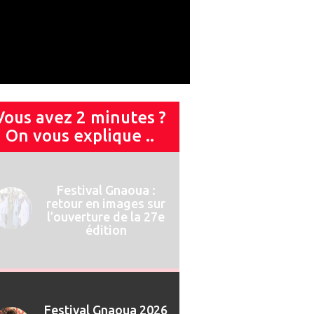
Vous avez 2 minutes ?
On vous explique ..
Festival Gnaoua 2026
: Najat Vallaud-
Belkacem invitée de
marque du 13ème
Forum des Droits
Humains