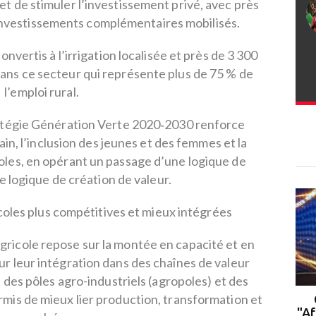
et de stimuler l’investissement privé, avec près
’investissements complémentaires mobilisés.
nvertis à l’irrigation localisée et près de 3 300
dans ce secteur qui représente plus de 75 % de
l’emploi rural.
ratégie Génération Verte 2020‑2030 renforce
ain, l’inclusion des jeunes et des femmes et la
oles, en opérant un passage d’une logique de
e logique de création de valeur.
coles plus compétitives et mieux intégrées
gricole repose sur la montée en capacité et en
sur leur intégration dans des chaînes de valeur
es pôles agro-industriels (agropoles) et des
rmis de mieux lier production, transformation et
Rabat : le campus de l'UM6P
accueille la 2ᵉ cohorte du
"Af