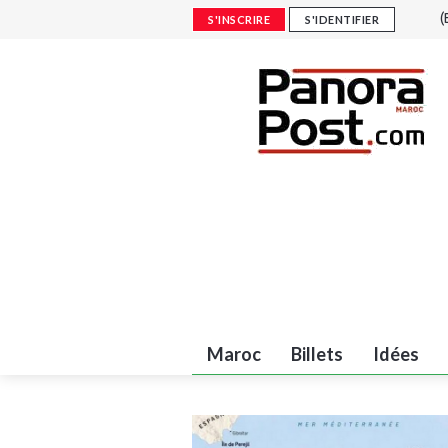
(
S'INSCRIRE
S'IDENTIFIER
r
É
é
M
F
é
Maroc
Billets
Idées