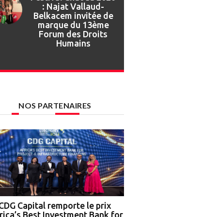
Festival Gnaoua :
retour en images sur
l’ouverture de la 27e
édition
NOS PARTENAIRES
CDG Capital remporte le prix
Nigeria : OCP Africa, 
rica’s Best Investment Bank for
Ground Truth Analytics