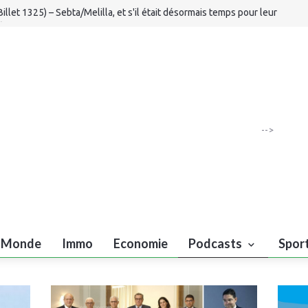
Billet 1325) – Sebta/Melilla, et s'il était désormais temps pour leur
étrocession...
ducation : « Rihla », une nouvelle application gratuite pour accompagner 
lèves du primiare
aroc-Afrique du Sud : les Lionnes de l’Atlas font d’une pierre deux coup
ootball : la FRMF interdit les académies privées portant les noms de club
trangers
-->
Monde
Immo
Economie
Podcasts
Spor