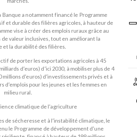
marchés.
programme LEAD
 la Banque a notamment financé le Programme
f et durable des filières agricoles, à hauteur de
amme vise à créer des emplois ruraux grâce au
e valeur inclusives, tout en améliorant la
t la durabilité des filières.
ectif de porter les exportations agricoles à 45
milliards d’euros) d’ici 2030, à mobiliser plus de 4
0 millions d’euros) d’investissements privés et à
(
ers d’emplois pour les jeunes et les femmes en
dé
milieu rural.
lience climatique de l’agriculture
s de sécheresse et à l’instabilité climatique, le
tenu le Programme de développement d’une
 résiliente, financé à hauteur de 199 millions