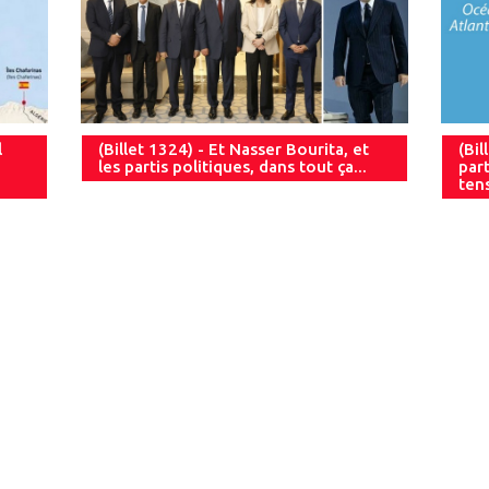
l
(Billet 1324) - Et Nasser Bourita, et
(Bil
les partis politiques, dans tout ça...
part
ten