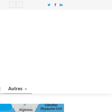
les
s
s
t
Autres