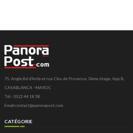
75, Angle Bd d'Anfa et rue Clos de Provence, 3ème étage, App B,
CASABLANCA –MAROC
Tél : 0522 44 18 38.
Email:
contact@panorapost.com
CATÉGORIE