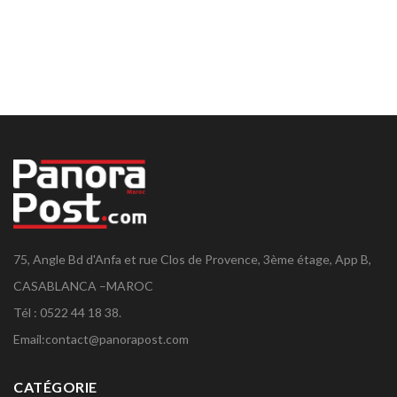
75, Angle Bd d'Anfa et rue Clos de Provence, 3ème étage, App B,
CASABLANCA –MAROC
Tél : 0522 44 18 38.
Email:
contact@panorapost.com
CATÉGORIE