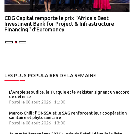
te
CDG Capital remporte le prix "Africa’s Best
N
Investment Bank for Project & Infrastructure
A
Financing" d’Euromoney
LES PLUS POPULAIRES DE LA SEMAINE
L’Arabie saoudite, la Turquie et le Pakistan signent un accord
de défense
Posté le 08 août 2026 - 11:00
Maroc-Chili : l’ONSSA et le SAG renforcent leur coopération
sanitaire et phytosanitaire
Posté le 08 août 2026 - 13:00
Jeux méditerranéens 2026 : Ludovic Batelli dévoile la liste