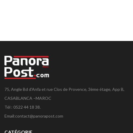
75, Angle Bd d'Anfa et rue Clos de Provence, 3ème étage, App B,
CASABLANCA –MAROC
Tél : 0522 44 18 38.
Email:
contact@panorapost.com
CATÉGORIE