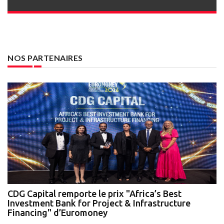
NOS PARTENAIRES
te
CDG Capital remporte le prix "Africa’s Best
N
Investment Bank for Project & Infrastructure
A
Financing" d’Euromoney