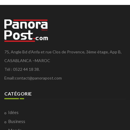
75, Angle Bd d'Anfa et rue Clos de Provence, 3ème étage, App B,
CASABLANCA –MAROC
Tél : 0522 44 18 38.
Email:
contact@panorapost.com
CATÉGORIE
Idées
Business