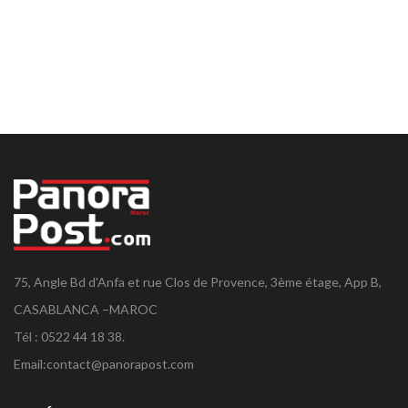
75, Angle Bd d'Anfa et rue Clos de Provence, 3ème étage, App B,
CASABLANCA –MAROC
Tél : 0522 44 18 38.
Email:
contact@panorapost.com