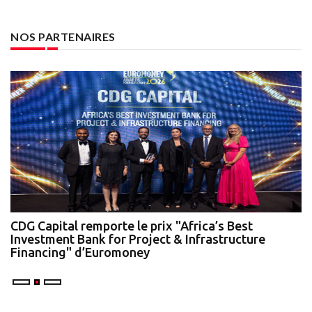
NOS PARTENAIRES
te
CDG Capital remporte le prix "Africa’s Best
N
Investment Bank for Project & Infrastructure
A
Financing" d’Euromoney