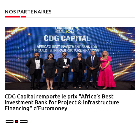
NOS PARTENAIRES
te
CDG Capital remporte le prix "Africa’s Best
N
Investment Bank for Project & Infrastructure
A
Financing" d’Euromoney