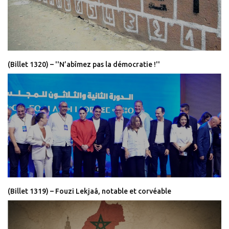
(Billet 1320) – ''N’abîmez pas la démocratie !''
(Billet 1319) – Fouzi Lekjaâ, notable et corvéable