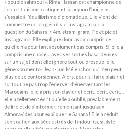
« peuple sahraoui ». Rima Hassan est championne de
l’opportunisme politique et là, aujourd’hui, elle
s’essaie à l’équilibrisme diplomatique. Elle vient de
commettre un long écrit sur Instagram sur la
question du Sahara. « Am, stram, gram, Pic et pic et
Instagram ». Elle explique donc avoir compris ce
qu’elle n’a pourtant absolument pas compris. Si, elle a
compris une chose… avec ses sorties hasardeuses
sur un sujet dont elle ignore tout ou presque, elle
gêne son mentor Jean-Luc Mélenchon qui n’en peut
plus de se contorsionner. Alors, pour lui faire plaisir et
surtout ne pas trop l’énerver d’énerver tant les
Marocains, elle a pris son clavier et écrit, écrit, écrit…
elle a tellement écrit qu’elle a oublié, préalablement,
de lire et de s’informer, remontant jusqu’aux
Almoravides pour expliquer le Sahara ! Elle a réduit
son soutien aux séquestrés de Tindouf (si, si, ils le
sont) et elle a fait une risette aux Marocains.