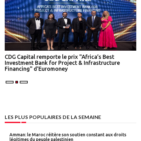
te
CDG Capital remporte le prix "Africa’s Best
N
Investment Bank for Project & Infrastructure
A
Financing" d’Euromoney
LES PLUS POPULAIRES DE LA SEMAINE
Amman: le Maroc réitère son soutien constant aux droits
légitimes du peuple palestinien