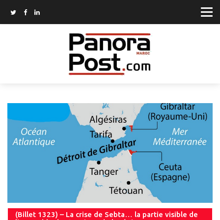
(Billet 1323) – La crise de Sebta… la partie visible de