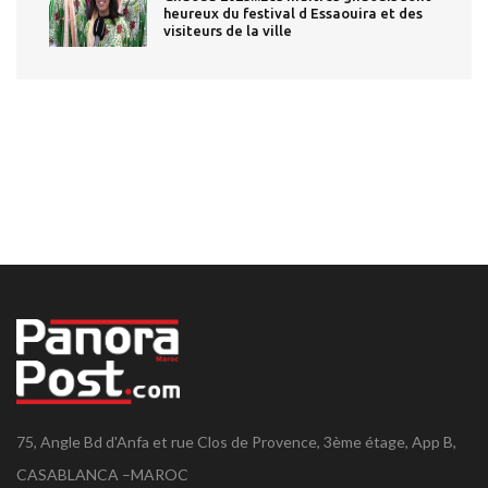
heureux du festival d Essaouira et des
visiteurs de la ville
75, Angle Bd d'Anfa et rue Clos de Provence, 3ème étage, App B,
CASABLANCA –MAROC