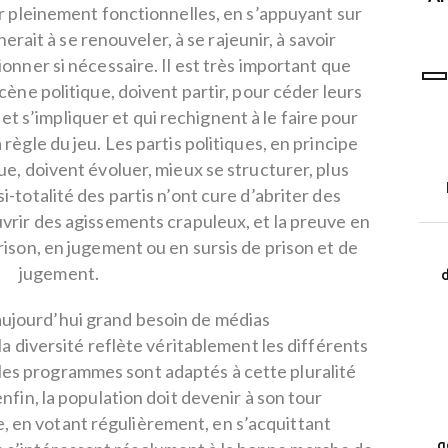
r pleinement fonctionnelles, en s’appuyant sur
programme LEAD
erait à se renouveler, à se rajeunir, à savoir
ionner si nécessaire. Il est très important que
scène politique, doivent partir, pour céder leurs
et s’impliquer et qui rechignent à le faire pour
 règle du jeu. Les partis politiques, en principe
ue, doivent évoluer, mieux se structurer, plus
i-totalité des partis n’ont cure d’abriter des
vrir des agissements crapuleux, et la preuve en
rison, en jugement ou en sursis de prison et de
jugement.
d
 aujourd’hui grand besoin de médias
 la diversité reflète véritablement les différents
 les programmes sont adaptés à cette pluralité
 enfin, la population doit devenir à son tour
, en votant régulièrement, en s’acquittant
g