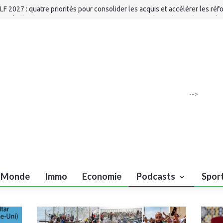
LF 2027 : quatre priorités pour consolider les acquis et accélérer les ré
IFA : la direction promet une gouvernance renforcée après sa réunion de
ès : 40 millions de DH pour renforcer les infrastructures de la Protection 
MMC : mise à jour du dossier d'information de Bank of Africa relatif aux
ertificats de dépôt
-->
Monde
Immo
Economie
Podcasts
Spor