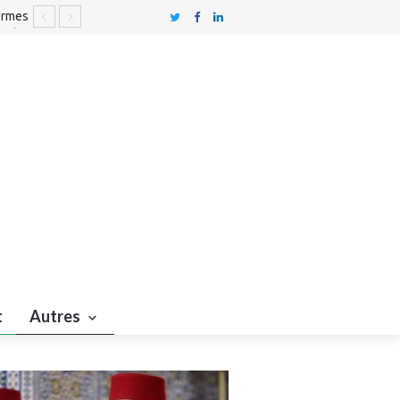
formes
 Rabat
civile
t
Autres