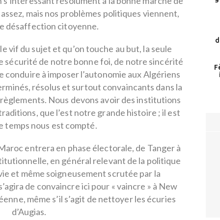
n s’intéressant résolument à la bonne marche de
as assez, mais nos problèmes politiques viennent,
ne désaffection citoyenne.
d
 vif du sujet et qu’on touche au but, la seule
e sécurité de notre bonne foi, de notre sincérité
F
 le conduire à imposer l’autonomie aux Algériens
terminés, résolus et surtout convaincants dans la
et règlements. Nous devons avoir des institutions
raditions, que l’est notre grande histoire ; il est
le temps nous est compté.
e Maroc entrera en phase électorale, de Tanger à
itutionnelle, en général relevant de la politique
uivie et même soigneusement scrutée par la
’agira de convaincre ici pour « vaincre » à New
éenne, même s’il s’agit de nettoyer les écuries
d’Augias.