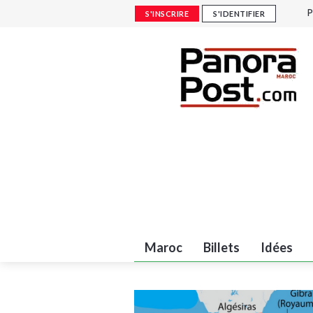
P
S'INSCRIRE
S'IDENTIFIER
F
F
A
c
Maroc
Billets
Idées