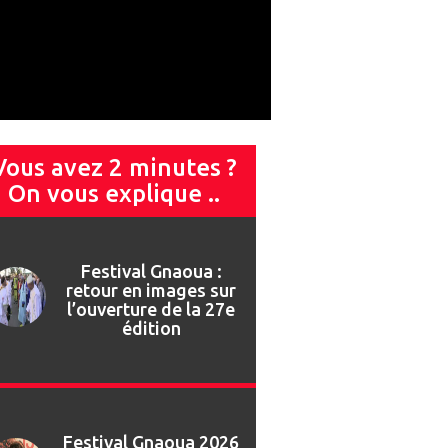
Vous avez 2 minutes ?
On vous explique ..
Festival Gnaoua 2026
: Najat Vallaud-
Belkacem invitée de
marque du 13ème
Forum des Droits
Humains