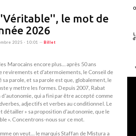
O
''Véritable'', le mot de
année 2026
L
d
embre 2025 - 10:01
--
Billet
les Marocains encore plus… après 50 ans
 revirements et d’atermoiements, le Conseil de
 sa parole, et sa parole est que, globalement, le
 juste y mettre les formes. Depuis 2007, Rabat
n d’autonomie, qui a fini par être accepté comme
dverbes, adjectifs et verbes au conditionnel. Le
t détailler » sa proposition d’autonomie, que le
able ». Concentrons-nous sur ce mot.
omme on veut… le marquis Staffan de Mistura a