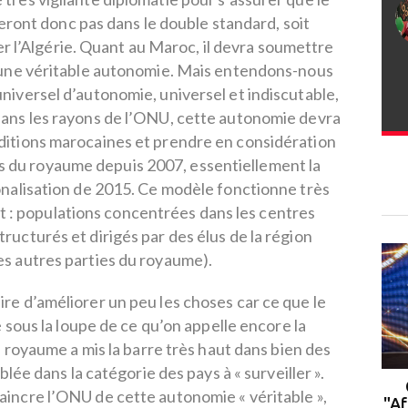
ront donc pas dans le double standard, soit
er l’Algérie. Quant au Maroc, il devra soumettre
 une véritable autonomie. Mais entendons-nous
universel d’autonomie, universel et indiscutable,
ans les rayons de l’ONU, cette autonomie devra
ditions marocaines et prendre en considération
les du royaume depuis 2007, essentiellement la
onalisation de 2015. Ce modèle fonctionne très
nt : populations concentrées dans les centres
tructurés et dirigés par des élus de la région
s autres parties du royaume).
ire d’améliorer un peu les choses car ce que le
sous la loupe de ce qu’on appelle encore la
royaume a mis la barre très haut dans bien des
lée dans la catégorie des pays à « surveiller ».
Rabat : le campus de l'UM6P
aincre l’ONU de cette autonomie « véritable »,
accueille la 2ᵉ cohorte du
"Af