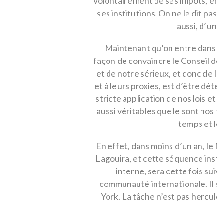
volontairement de ses impôts, e
ses institutions. On ne le dit p
aussi, d’u
Maintenant qu’on entre dans le
façon de convaincre le Conseil d
et de notre sérieux, et donc de
et à leurs proxies, est d’être dé
stricte application de nos lois 
aussi véritables que le sont nos t
temps et 
En effet, dans moins d’un an, l
Lagouira, et cette séquence inst
interne, sera cette fois s
communauté internationale. Il s
York. La tâche n’est pas hercul