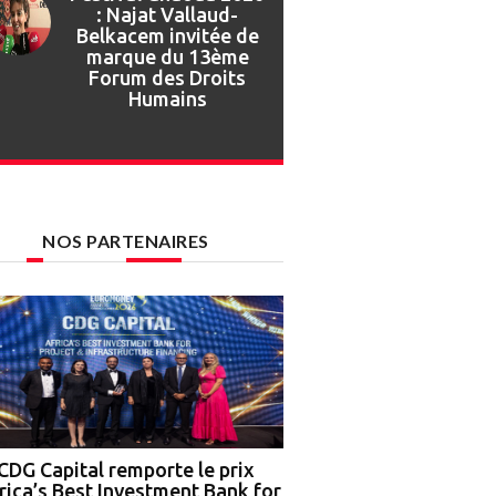
Festival Gnaoua :
retour en images sur
l’ouverture de la 27e
édition
NOS PARTENAIRES
CDG Capital remporte le prix
Nigeria : OCP Africa, 
rica’s Best Investment Bank for
Ground Truth Analytics