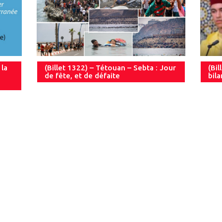
 la
(Billet 1322) – Tétouan – Sebta : Jour
(Bil
de fête, et de défaite
bil