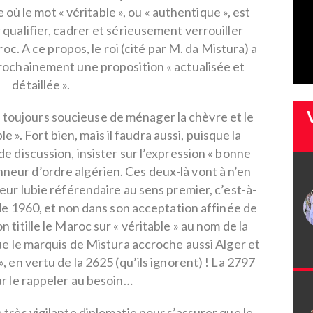
où le mot « véritable », ou « authentique », est
 qualifier, cadrer et sérieusement verrouiller
c. A ce propos, le roi (cité par M. da Mistura) a
rochainement une proposition « actualisée et
détaillée ».
U toujours soucieuse de ménager la chèvre et le
le ». Fort bien, mais il faudra aussi, puisque la
de discussion, insister sur l’expression « bonne
onneur d’ordre algérien. Ces deux-là vont à n’en
eur lubie référendaire au sens premier, c’est-à-
 de 1960, et non dans son acceptation affinée de
n titille le Maroc sur « véritable » au nom de la
que le marquis de Mistura accroche aussi Alger et
», en vertu de la 2625 (qu’ils ignorent) ! La 2797
ur le rappeler au besoin…
 très vigilante diplomatie pour s’assurer que le