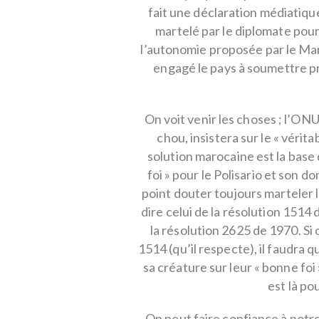
fait une déclaration médiatique 
martelé par le diplomate pour
l’autonomie proposée par le Maro
engagé le pays à soumettre p
On voit venir les choses ; l’ON
chou, insistera sur le « véritab
solution marocaine est la base 
foi » pour le Polisario et son d
point douter toujours marteler l
dire celui de la résolution 1514
la résolution 2625 de 1970. Si o
1514 (qu’il respecte), il faudra 
sa créature sur leur « bonne foi 
est là po
On peut faire confiance à notre