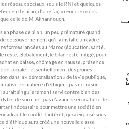
ur les réseaux sociaux, seuls le RNI et quelques
programme LEAD
endent le bilan, d’une façon encore moins
 que celle de M. Akhannouch.
s en phase de bilan, un peu prématuré quand
e ce gouvernement qu’il a installé un cadre
 réformes lancées au Maroc (éducation, santé,
le reste, globalement, le bilan reste mitigé, pour
d’achat en baisse, chômage en hausse, présence
ation sociale – essentiellement des jeunes –
S
ion dans la « démoralisation » de la vie publique,
u
l
tiative en matière d’éthique : pas de loi sur
qui aurait singulièrement servi contre bien des
RNI et de son chef, pas d’avancée en matière de
ourtant nécessaire pour mettre une société en
cadrant le conflit d’intérêt, qui a explosé sous
e d’éthique aura créé une nouvelle classe
r