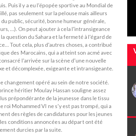
is. Puis il y a eu l’épopée sportive au Mondial de
llé, pas seulement sur la pelouse mais ailleurs
u public, sécurité, bonne humeur générale,
urs, …). On peut ajouter à cela l’intransigeance
la question du Sahara et la fermeté à l’égard de
nce… Tout cela, plus d’autres choses, a contribué
gique des Marocains, qui a atteint son acmé avec
consacré l’arrivée sur la scène d’une nouvelle
exe et décomplexée, exigeante et intransigeante.
able changement opéré au sein de notre société.
rince héritier Moulay Hassan souligne assez
plus prépondérante de la jeunesse dans le tissu
Le roi Mohammed VI ne s’y est pas trompé, qui a
ement des règles de candidatures pour les jeunes
 les conditions annoncées au départ ont été
vement durcies par la suite.