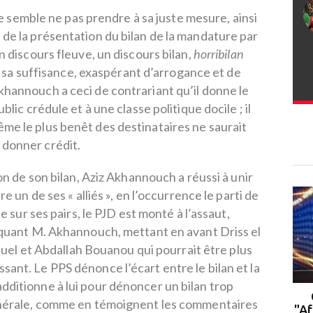
ue semble ne pas prendre à sa juste mesure, ainsi
s de la présentation du bilan de la mandature par
 discours fleuve, un discours bilan,
horribilan
r sa suffisance, exaspérant d’arrogance et de
Akhannouch a ceci de contrariant qu’il donne le
lic crédule et à une classe politique docile ; il
ême le plus benêt des destinataires ne saurait
donner crédit.
n de son bilan, Aziz Akhannouch a réussi à unir
e un de ses « alliés », en l’occurrence le parti de
ce sur ses pairs, le PJD est monté à l’assaut,
tiquant M. Akhannouch, mettant en avant Driss el
tuel et Abdallah Bouanou qui pourrait être plus
ssant. Le PPS dénonce l’écart entre le bilan et la
additionne à lui pour dénoncer un bilan trop
Rabat : le campus de l'UM6P
énérale, comme en témoignent les commentaires
accueille la 2ᵉ cohorte du
"Af