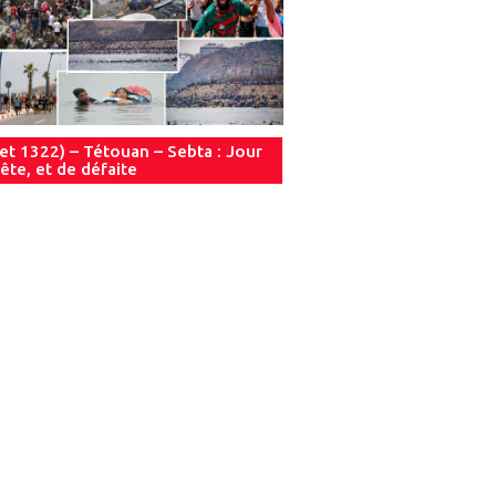
let 1322) – Tétouan – Sebta : Jour
ête, et de défaite