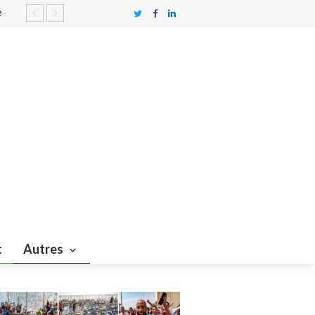
e
onnaît
t
Autres