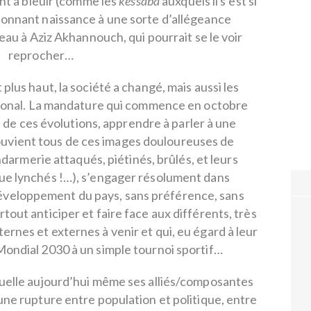
nt à bleuir (comme les
kessaba
auxquels il s’est si
onnant naissance à une sorte d’allégeance
u à Aziz Akhannouch, qui pourrait se le voir
reprocher…
t plus haut, la société a changé, mais aussi les
tional. La mandature qui commence en octobre
de ces évolutions, apprendre à parler à une
ouvient tous de ces images douloureuses de
darmerie attaqués, piétinés, brûlés, et leurs
ue lynchés !…), s’engager résolument dans
 développement du pays, sans préférence, sans
rtout anticiper et faire face aux différents, très
ernes et externes à venir et qui, eu égard à leur
Mondial 2030 à un simple tournoi sportif…
uelle aujourd’hui même ses alliés/composantes
une rupture entre population et politique, entre