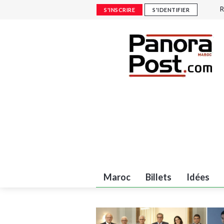
R
S'INSCRIRE
S'IDENTIFIER
M
p
J
m
S
l
Maroc
Billets
Idées