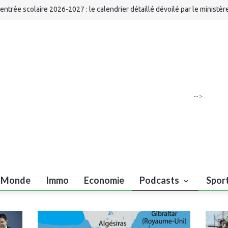
entrée scolaire 2026-2027 : le calendrier détaillé dévoilé par le ministèr
aroc-Chili : l’ONSSA et le SAG renforcent leur coopération sanitaire et
hytosanitaire
eux méditerranéens 2026 : Ludovic Batelli dévoile la liste finale des U20
arocains
ahara marocain : la Colombie annonce un changement de position et rec
a souveraineté du Maroc sur son Sahara
-->
Monde
Immo
Economie
Podcasts
Spor