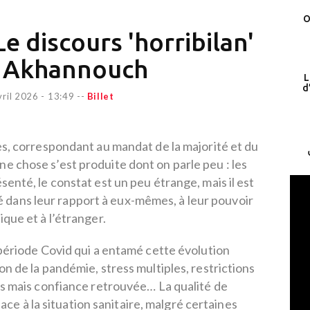
O
Le discours 'horribilan'
. Akhannouch
L
d
vril 2026 - 13:49
--
Billet
s, correspondant au mandat de la majorité et du
chose s’est produite dont on parle peu : les
enté, le constat est un peu étrange, mais il est
 dans leur rapport à eux-mêmes, à leur pouvoir
tique et à l’étranger.
période Covid qui a entamé cette évolution
on de la pandémie, stress multiples, restrictions
s mais confiance retrouvée… La qualité de
ace à la situation sanitaire, malgré certaines