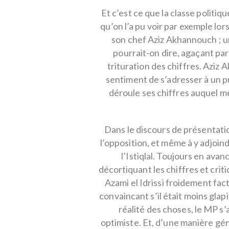
Et c’est ce que la classe politiq
qu’on l’a pu voir par exemple lor
son chef Aziz Akhannouch ; un
pourrait-on dire, agaçant pa
trituration des chiffres. Aziz 
sentiment de s’adresser à un pub
déroule ses chiffres auquel m
Dans le discours de présentatio
l’opposition, et même à y adjoindr
l’Istiqlal. Toujours en avan
décortiquant les chiffres et cri
Azami el Idrissi froidement fac
convaincant s’il était moins glapi
réalité des choses, le MP s’
optimiste. Et, d’une manière g