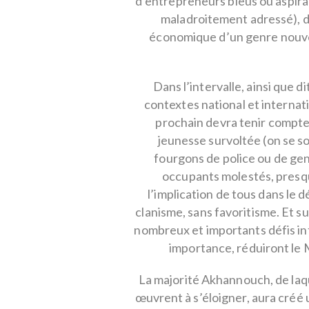
d’entrepreneurs bleus ou aspira
maladroitement adressé), d
économique d’un genre nouvea
Dans l’intervalle, ainsi que di
contextes national et interna
prochain devra tenir compte 
jeunesse survoltée (on se s
fourgons de police ou de gen
occupants molestés, presq
l’implication de tous dans le
clanisme, sans favoritisme. Et su
nombreux et importants défis int
importance, réduiront le 
La majorité Akhannouch, de laq
œuvrent à s’éloigner, aura créé 