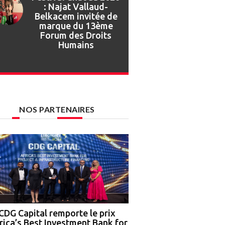
Festival Gnaoua :
retour en images sur
l’ouverture de la 27e
édition
NOS PARTENAIRES
CDG Capital remporte le prix
Nigeria : OCP Africa, 
rica’s Best Investment Bank for
Ground Truth Analytics