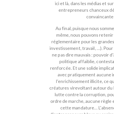
ici et là, dans les médias et s
entrepreneurs chanceux déf
convaincante
Au final, puisque nous somme
même, nous pouvons retenir d
réglementaire pour les grandes
investissement, travail, …). Pour 
ne pas dire mauvais : pouvoir 
politique affaiblie, contest
renforcée. Et une solide implicat
avec pratiquement aucune ini
l’enrichissement illicite, ce 
créatures virevoltant autour du 
lutte contre la corruption, p
ordre de marche, aucune règle en
cette mandature… L’absenc