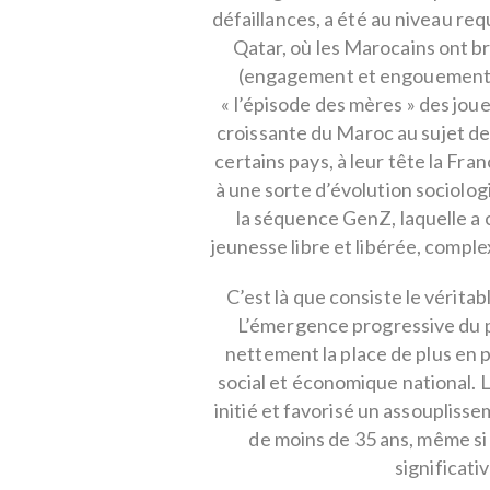
défaillances, a été au niveau requ
Qatar, où les Marocains ont bri
(engagement et engouement d
« l’épisode des mères » des joue
croissante du Maroc au sujet de 
certains pays, à leur tête la Fra
à une sorte d’évolution sociolo
la séquence GenZ, laquelle a 
jeunesse libre et libérée, compl
C’est là que consiste le vérit
L’émergence progressive du p
nettement la place de plus en 
social et économique national. 
initié et favorisé un assoupliss
de moins de 35 ans, même si
significati