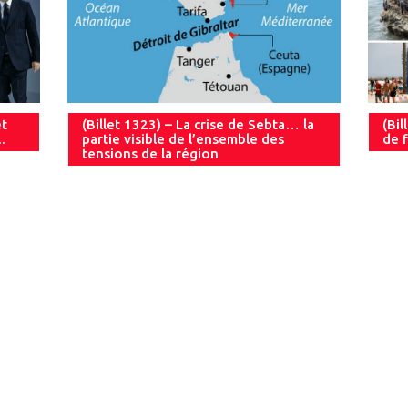
et
(Billet 1323) – La crise de Sebta… la
(Bil
.
partie visible de l’ensemble des
de f
tensions de la région