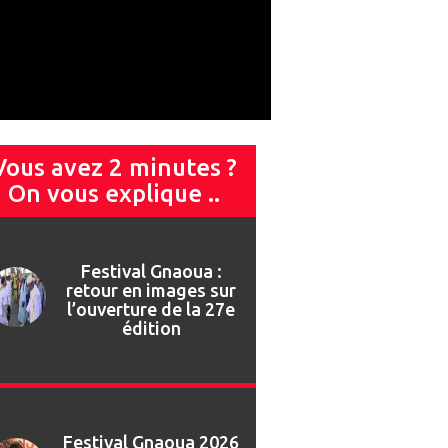
Vous avez 2 minutes ?
On vous explique ..
Festival Gnaoua 2026
: Najat Vallaud-
Belkacem invitée de
marque du 13ème
Forum des Droits
Humains