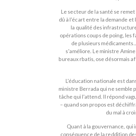
Le secteur de la santé se remet
dû à l’écart entre la demande et l
la qualité des infrastructur
opérations coups de poing, les 
de plusieurs médicaments… 
s’améliore. Le ministre Amine
bureaux rbatis, ose désormais af
L’éducation nationale est dans
ministre Berrada qui ne semble pa
tâche qui l’attend. Il répond vag
– quand son propos est déchiffr
du mal à croir
Quant à la gouvernance, qui im
conséquence de la reddition des