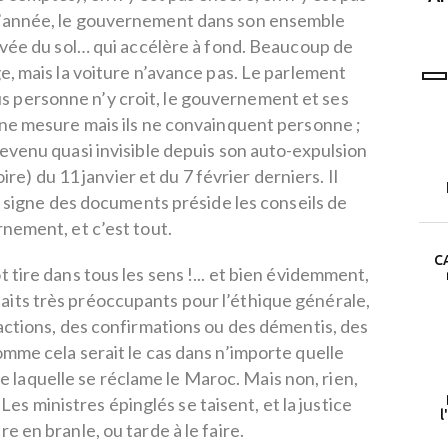
programme LEAD
 l’année, le gouvernement dans son ensemble
vée du sol… qui accélère à fond. Beaucoup de
, mais la voiture n’avance pas. Le parlement
us personne n’y croit, le gouvernement et ses
ne mesure mais ils ne convainquent personne ;
venu quasi invisible depuis son auto-expulsion
ire) du 11 janvier et du 7 février derniers. Il
r, signe des documents préside les conseils de
nement, et c’est tout.
CA
 tire dans tous les sens !... et bien évidemment,
faits très préoccupants pour l’éthique générale,
ctions, des confirmations ou des démentis, des
mme cela serait le cas dans n’importe quelle
e laquelle se réclame le Maroc. Mais non, rien,
Les ministres épinglés se taisent, et la justice
l
e en branle, ou tarde à le faire.