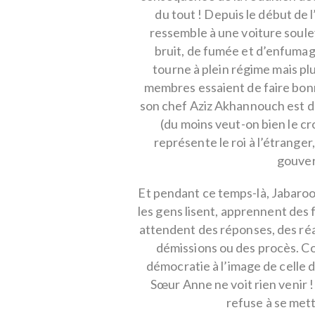
du tout ! Depuis le début de
ressemble à une voiture soule
bruit, de fumée et d’enfumage
tourne à plein régime mais pl
membres essaient de faire bon
son chef Aziz Akhannouch est de
(du moins veut-on bien le cro
représente le roi à l’étrange
gouver
Et pendant ce temps-là, Jabaroot
les gens lisent, apprennent des 
attendent des réponses, des réa
démissions ou des procès. Co
démocratie à l’image de celle d
Sœur Anne ne voit rien venir ! 
refuse à se mettr