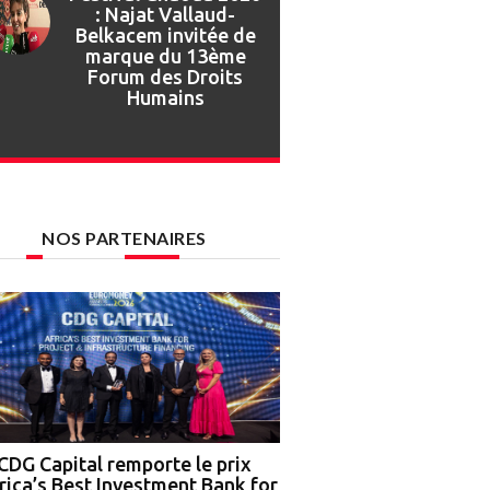
Festival Gnaoua :
retour en images sur
l’ouverture de la 27e
édition
NOS PARTENAIRES
CDG Capital remporte le prix
Nigeria : OCP Africa, 
rica’s Best Investment Bank for
Ground Truth Analytics