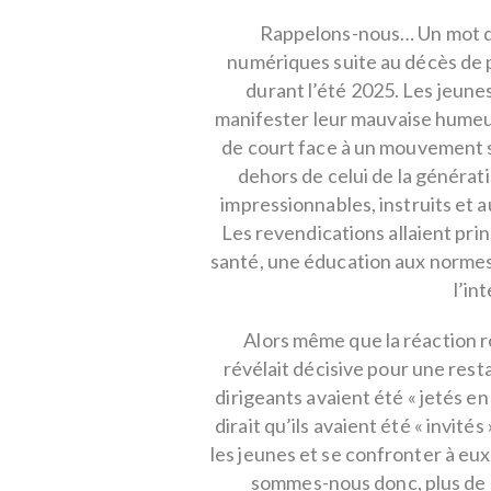
Rappelons-nous… Un mot d’
numériques suite au décès de 
durant l’été 2025. Les jeune
manifester leur mauvaise humeur,
de court face à un mouvement 
dehors de celui de la générati
impressionnables, instruits et au
Les revendications allaient pri
santé, une éducation aux normes
l’in
Alors même que la réaction r
révélait décisive pour une resta
dirigeants avaient été « jetés en
dirait qu’ils avaient été « invité
les jeunes et se confronter à e
sommes-nous donc, plus de s