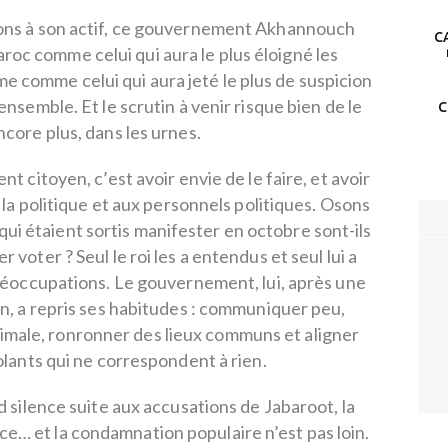
ations à son actif, ce gouvernement Akhannouch
CA
aroc comme celui qui aura le plus éloigné les
me comme celui qui aura jeté le plus de suspicion
ensemble. Et le scrutin à venir risque bien de le
C
core plus, dans les urnes.
nt citoyen, c’est avoir envie de le faire, et avoir
à la politique et aux personnels politiques. Osons
qui étaient sortis manifester en octobre sont-ils
 voter ? Seul le roi les a entendus et seul lui a
réoccupations. Le gouvernement, lui, après une
n, a repris ses habitudes : communiquer peu,
male, ronronner des lieux communs et aligner
olants qui ne correspondent à rien.
d silence suite aux accusations de Jabaroot, la
nce… et la condamnation populaire n’est pas loin.