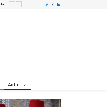
 la
quarts
t
Autres