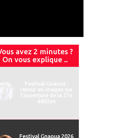
Vous avez 2 minutes ?
On vous explique ..
Festival Gnaoua 2026
: Najat Vallaud-
Belkacem invitée de
marque du 13ème
Forum des Droits
Humains