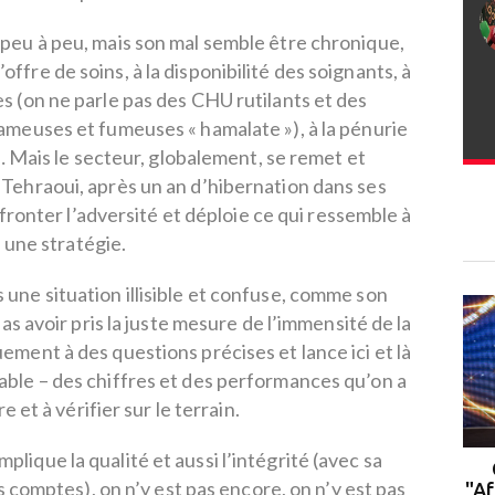
 peu à peu, mais son mal semble être chronique,
’offre de soins, à la disponibilité des soignants, à
es (on ne parle pas des CHU rutilants et des
fameuses et fumeuses « hamalate »), à la pénurie
Mais le secteur, globalement, se remet et
 Tehraoui, après un an d’hibernation dans ses
fronter l’adversité et déploie ce qui ressemble à
une stratégie.
 une situation illisible et confuse, comme son
s avoir pris la juste mesure de l’immensité de la
uement à des questions précises et lance ici et là
able – des chiffres et des performances qu’on a
e et à vérifier sur le terrain.
plique la qualité et aussi l’intégrité (avec sa
Rabat : le campus de l'UM6P
 comptes), on n’y est pas encore, on n’y est pas
accueille la 2ᵉ cohorte du
"Af