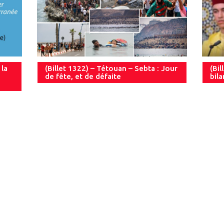
 la
(Billet 1322) – Tétouan – Sebta : Jour
(Bil
de fête, et de défaite
bil