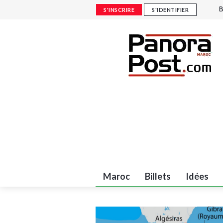
B
S'INSCRIRE
S'IDENTIFIER
c
M
C
C
Maroc
Billets
Idées