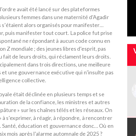
ordre avait été lancé sur des plateformes
plusieurs femmes dans une maternité d’Agadir
s s’étaient alors organisés pour manifester…
 puis manifester tout court. La police fut prise
spontané ne répondant à aucun code connu en
on Z mondiale ; des jeunes libres d’esprit, pas
 fait de leurs droits, qui réclament leurs droits.
ncipalement dans trois directions, une meilleure
 et une gouvernance exécutive qui n’insulte pas
telligence collective.
oyale était déclinée en plusieurs temps et se
uration de la confiance, les ministres et autres
 pâture » sur les chaînes télés et les réseaux. On
s » à s’exprimer, à réagir, à répondre, à rencontrer
ux. Santé, éducation et gouvernance donc… Où en
ix mois après l’alarme automnale de 2025 ?