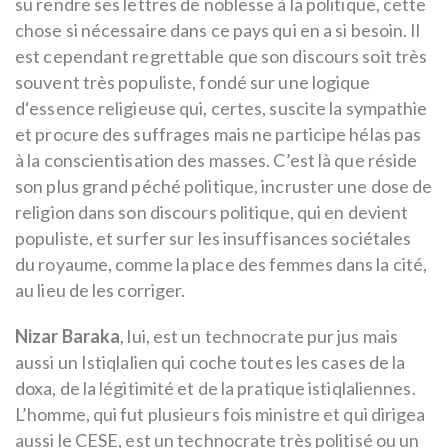
su rendre ses lettres de noblesse à la politique, cette
chose si nécessaire dans ce pays qui en a si besoin. Il
est cependant regrettable que son discours soit très
souvent très populiste, fondé sur une logique
d‘essence religieuse qui, certes, suscite la sympathie
et procure des suffrages mais ne participe hélas pas
à la conscientisation des masses. C’est là que réside
son plus grand péché politique, incruster une dose de
religion dans son discours politique, qui en devient
populiste, et surfer sur les insuffisances sociétales
du royaume, comme la place des femmes dans la cité,
au lieu de les corriger.
Nizar Baraka
, lui, est un technocrate pur jus mais
aussi un Istiqlalien qui coche toutes les cases de la
doxa, de la légitimité et de la pratique istiqlaliennes.
L’homme, qui fut plusieurs fois ministre et qui dirigea
aussi le CESE, est un technocrate très politisé ou un