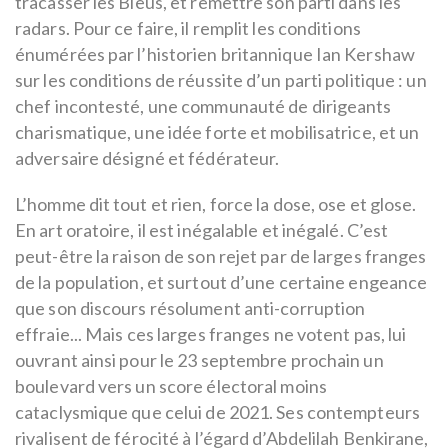
tracasser les Bleus, et remettre son parti dans les
radars. Pour ce faire, il remplit les conditions
énumérées par l’historien britannique Ian Kershaw
sur les conditions de réussite d’un parti politique : un
chef incontesté, une communauté de dirigeants
charismatique, une idée forte et mobilisatrice, et un
adversaire désigné et fédérateur.
L’homme dit tout et rien, force la dose, ose et glose.
En art oratoire, il est inégalable et inégalé. C’est
peut-être la raison de son rejet par de larges franges
de la population, et surtout d’une certaine engeance
que son discours résolument anti-corruption
effraie... Mais ces larges franges ne votent pas, lui
ouvrant ainsi pour le 23 septembre prochain un
boulevard vers un score électoral moins
cataclysmique que celui de 2021. Ses contempteurs
rivalisent de férocité à l’égard d’Abdelilah Benkirane,