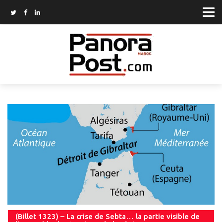
(Billet 1323) – La crise de Sebta… la partie visible de