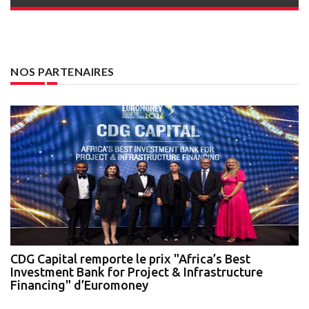
NOS PARTENAIRES
te
CDG Capital remporte le prix "Africa’s Best
N
Investment Bank for Project & Infrastructure
A
Financing" d’Euromoney