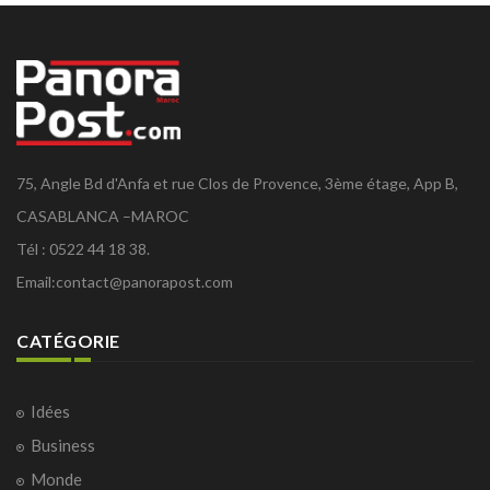
75, Angle Bd d'Anfa et rue Clos de Provence, 3ème étage, App B,
CASABLANCA –MAROC
Tél : 0522 44 18 38.
Email:
contact@panorapost.com
CATÉGORIE
Idées
Business
Monde