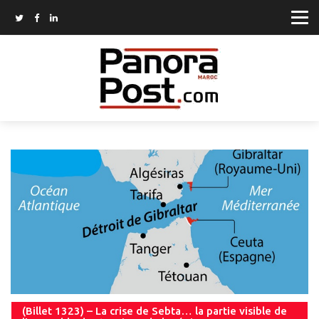
(Billet 1323) – La crise de Sebta… la partie visible de