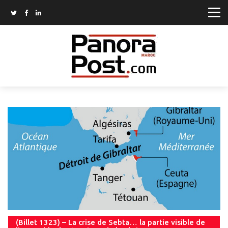
(Billet 1323) – La crise de Sebta… la partie visible de