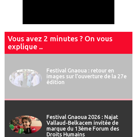
Vous avez 2 minutes ? On vous
explique ..
Festival Gnaoua 2026 : Najat
Vallaud-Belkacem invitée de
marque du 13ème Forum des
Droits Humains
Festival Gnaoua : retour en
images sur l’ouverture de la 27e
édition