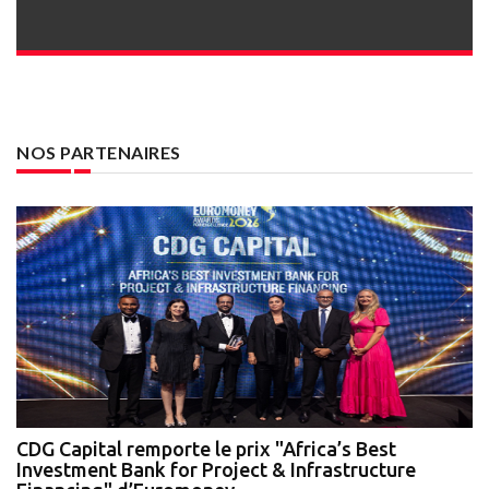
NOS PARTENAIRES
te
CDG Capital remporte le prix "Africa’s Best
N
Investment Bank for Project & Infrastructure
A